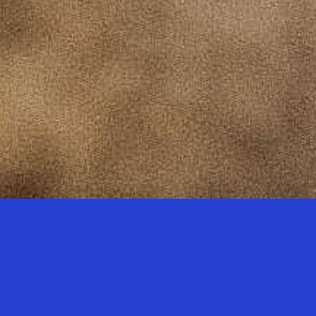
це третя хвиля
Projector Foundation оголошує набір